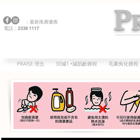
P
：最新推廣優惠
2338 1117
電話：
PRAISE 理念
30減1 •減肌齡療程
毛囊角化療程