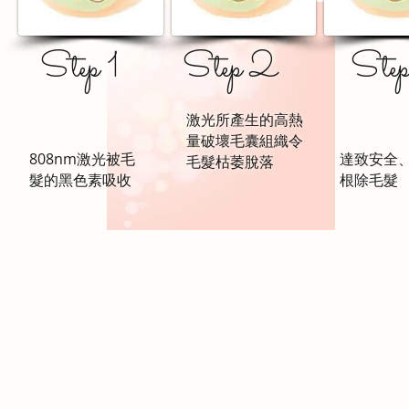
Step 1
Step 2
Step
激光所產生的高熱
量破壞毛囊組織令
808nm激光被毛
達致安全
毛髮枯萎脫落
髮的黑色素吸收
根除毛髮